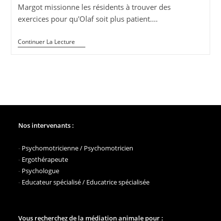
Margot missionne les résidents à trouver des
exercices pour qu'Olaf soit plus patient.…
Éducation
Continuer La Lecture
En
Collaboration
–
Médiation
Animale
Nos intervenants :
-
Psychomotricienne / Psychomotricien
-
Ergothérapeute
-
Psychologue
-
Educateur spécialisé / Educatrice spécialisée
Vous recherchez de la médiation animale pour :