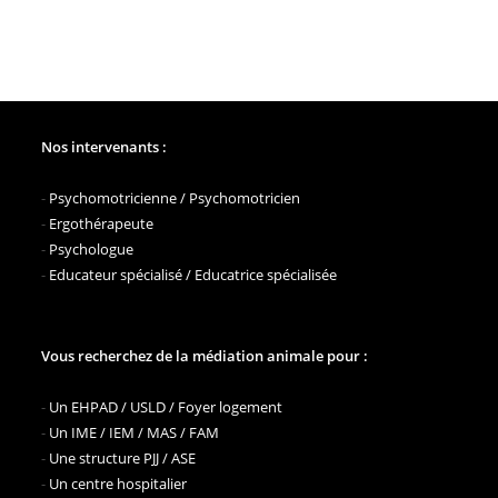
L’éducation
De
Nos
Chiens
Médiateur
Nos intervenants :
-
Psychomotricienne / Psychomotricien
-
Ergothérapeute
-
Psychologue
-
Educateur spécialisé / Educatrice spécialisée
Vous recherchez de la médiation animale pour :
-
Un EHPAD / USLD / Foyer logement
-
Un IME / IEM / MAS / FAM
-
Une structure PJJ / ASE
-
Un centre hospitalier