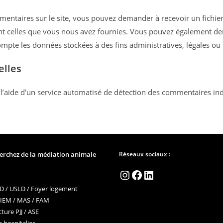
mentaires sur le site, vous pouvez demander à recevoir un fichie
ant celles que vous nous avez fournies. Vous pouvez également 
pte les données stockées à des fins administratives, légales ou 
elles
 l’aide d’un service automatisé de détection des commentaires ind
erchez de la médiation animale
Réseaux sociaux :
Instagram
Facebook
LinkedIn
 / USLD / Foyer logement
 IEM / MAS / FAM
ture PJJ / ASE