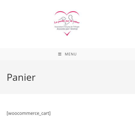
Skip
to
content
MENU
Panier
[woocommerce_cart]