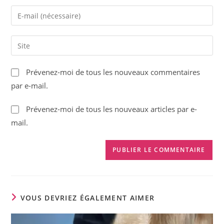
name
Enter
or
your
username
email
Saisir
to
address
l’URL
comment
to
de
Prévenez-moi de tous les nouveaux commentaires
comment
votre
par e-mail.
site
(facultatif)
Prévenez-moi de tous les nouveaux articles par e-
mail.
VOUS DEVRIEZ ÉGALEMENT AIMER