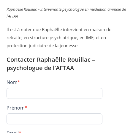
Raphaëlle Rouillac – intervenante psychologue en médiation animale de
l’AFTAA
Il est à noter que Raphaëlle intervient en maison de
retraite, en structure psychiatrique, en IME, et en
protection judiciaire de la jeunesse.
Contacter Raphaëlle Rouillac –
psychologue de l’AFTAA
Contact
Nom
*
–
ROUILLAC
Raphaelle
Prénom
*