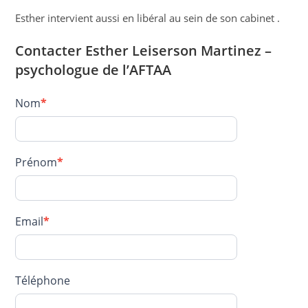
Esther intervient aussi en libéral au sein de son cabinet .
Contacter Esther Leiserson Martinez –
psychologue de l’AFTAA
Contact
Nom
*
–
LEISERSON-
MARTINEZ
Prénom
*
Esther
Email
*
Téléphone