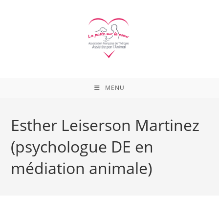
Skip
to
content
MENU
Esther Leiserson Martinez
(psychologue DE en
médiation animale)