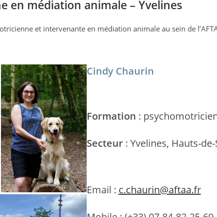
e en médiation animale – Yvelines
otricienne et intervenante en médiation animale au sein de l’AFTA
Cindy Chaurin
Formation
: psychomotricie
Secteur
: Yvelines, Hauts-de-
Email :
c.chaurin@aftaa.fr
Mobile : (+33) 07-84-82-25-69