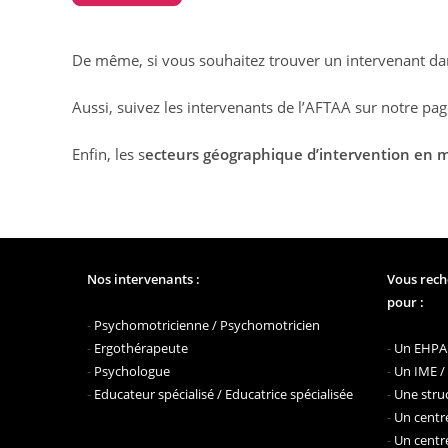
De même, si vous souhaitez trouver un intervenant da
Aussi, suivez les intervenants de l’AFTAA sur notre pa
Enfin, les s
ecteurs géographique d’intervention en m
Nos intervenants :
Vous rech
pour :
-
Psychomotricienne / Psychomotricien
-
Ergothérapeute
-
Un EHPAD
-
Psychologue
-
Un IME /
-
Educateur spécialisé / Educatrice spécialisée
-
Une struc
-
Un centre
-
Un centre