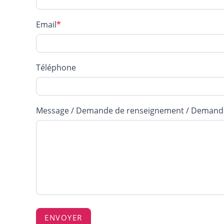
CHAURIN
Cindy
Email
*
Téléphone
Message / Demande de renseignement / Demand
ENVOYER