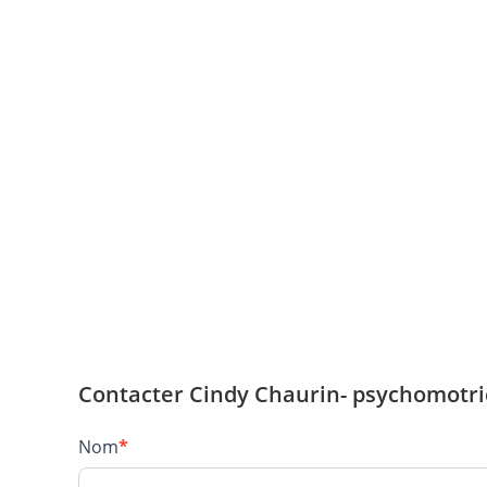
Contacter Cindy Chaurin- psychomotric
Contact
Nom
*
–