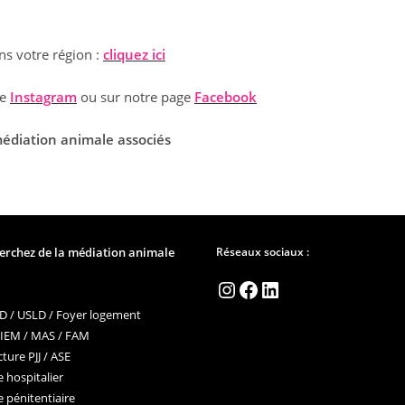
ns votre région :
cliquez ici
ge
Instagram
ou sur notre page
Facebook
édiation animale associés
erchez de la médiation animale
Réseaux sociaux :
Instagram
Facebook
LinkedIn
 / USLD / Foyer logement
 IEM / MAS / FAM
ture PJJ / ASE
 hospitalier
 pénitentiaire