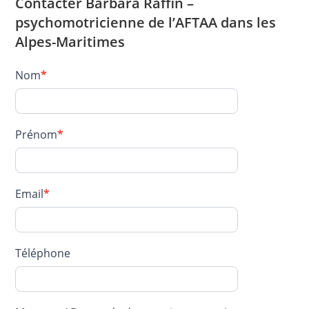
Contacter Barbara Raffin –
psychomotricienne de l’AFTAA dans les
Alpes-Maritimes
Contact
Nom
*
–
RAFFIN
Barbara
Prénom
*
Email
*
Téléphone