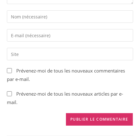
Enter
your
name
Enter
or
your
username
email
Saisir
to
address
l’URL
comment
to
de
Prévenez-moi de tous les nouveaux commentaires
comment
votre
par e-mail.
site
(facultatif)
Prévenez-moi de tous les nouveaux articles par e-
mail.