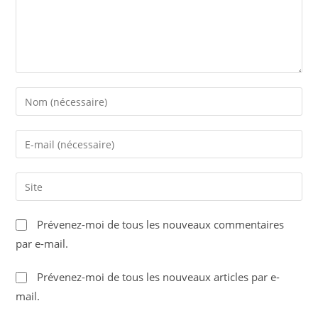
Enter
your
name
Enter
or
your
username
email
Saisir
to
address
l’URL
comment
to
de
Prévenez-moi de tous les nouveaux commentaires
comment
votre
par e-mail.
site
(facultatif)
Prévenez-moi de tous les nouveaux articles par e-
mail.