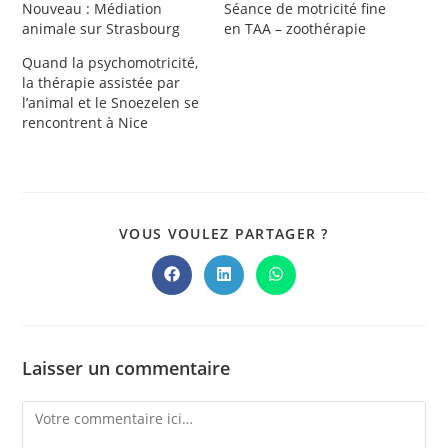
Nouveau : Médiation
Séance de motricité fine
animale sur Strasbourg
en TAA – zoothérapie
Quand la psychomotricité,
la thérapie assistée par
l’animal et le Snoezelen se
rencontrent à Nice
PARTAGER
VOUS VOULEZ PARTAGER ?
CE
CONTENU
Ouvrir
Ouvrir
Ouvrir
dans
dans
dans
une
une
une
autre
autre
autre
fenêtre
fenêtre
fenêtre
Laisser un commentaire
Comment