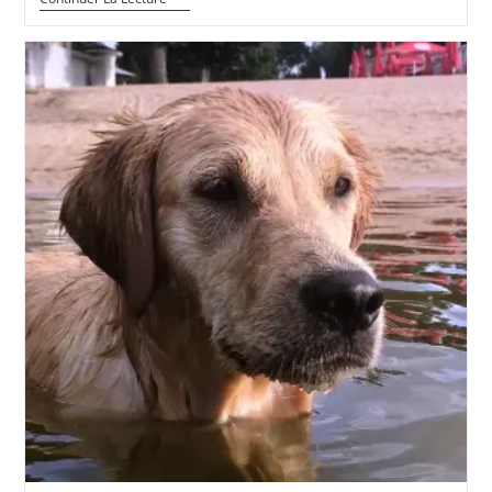
De
Indy
–
Chien
De
L’AFTAA